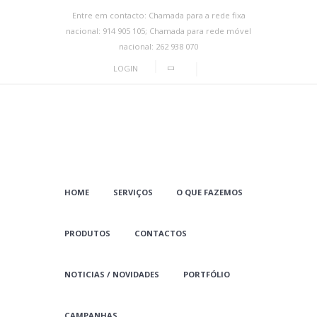
Entre em contacto: Chamada para a rede fixa
nacional: 914 905 105; Chamada para rede móvel
nacional: 262 938 070
LOGIN
HOME
SERVIÇOS
O QUE FAZEMOS
PRODUTOS
CONTACTOS
NOTICIAS / NOVIDADES
PORTFÓLIO
CAMPANHAS