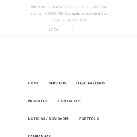
Entre em contacto: Chamada para a rede fixa
nacional: 914 905 105; Chamada para rede móvel
nacional: 262 938 070
LOGIN
HOME
SERVIÇOS
O QUE FAZEMOS
PRODUTOS
CONTACTOS
NOTICIAS / NOVIDADES
PORTFÓLIO
CAMPANHAS