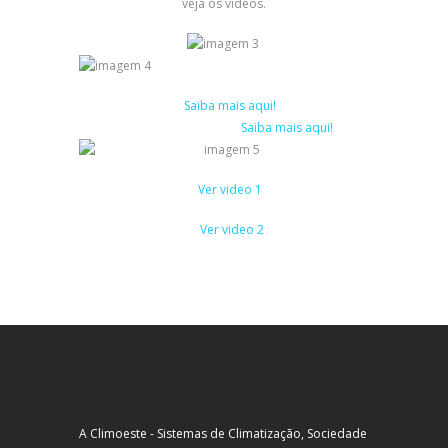
veja os vídeos.
Saiba mais aqui!
Saiba mais aqui!
Ver video 1
Ver video 2
A Climoeste - Sistemas de Climatização, Sociedade