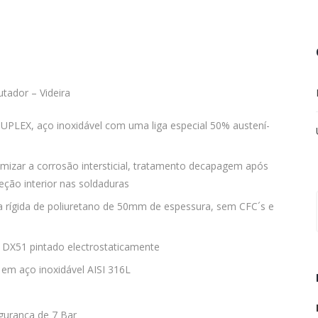
ador – Videira
PLEX, aço inoxidável com uma liga especial 50% austení­
imizar a corrosão intersticial, tratamento decapagem após
eção interior nas soldaduras
rígida de poliuretano de 50mm de espessura, sem CFC´s e
 DX51 pintado electrostaticamente
m aço inoxidável AISI 316L
gurança de 7 Bar