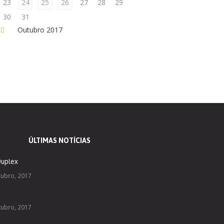
23
24
25
26
27
28
29
30
31
Outubro
2017
ÚLTIMAS NOTÍCIAS
Duplex
tubro, 2017
e
tubro, 2017