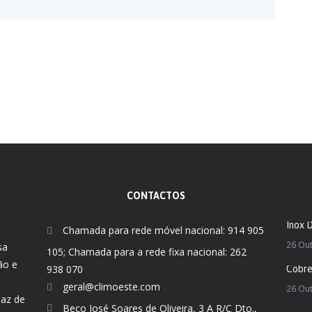
CONTACTOS
Inox 
Chamada para rede móvel nacional: 914 905
26 Ou
sa
105; Chamada para a rede fixa nacional: 262
ão e
938 070
Cobr
geral@climoeste.com
26 Ou
paz de
Beco José Soares de Oliveira, 3 A R/C Dto.,