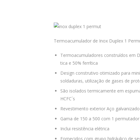
Termoacumulador de Inox Duplex 1 Permut
Termoacumuladores construí­dos em DU
tica e 50% ferrí­tica
Design construtivo otimizado para min
soldaduras, utilização de gases de prot
São isolados termicamente em espuma 
HCFC´s
Revestimento exterior Aço galvanizado
Gama de 150 a 500 com 1 permutador e
Inclui resistência elétrica
Fornecidos com grupo hidráulico de se