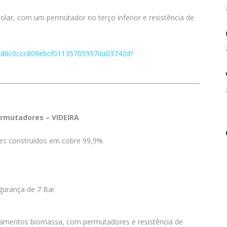
olar, com um permutador no terço inferior e resistência de
35d0c0ccc809ebcf01135705957da03742d?
rmutadores – VIDEIRA
s construídos em cobre 99,9%
gurança de 7 Bar
amentos biomassa, com permutadores e resistência de