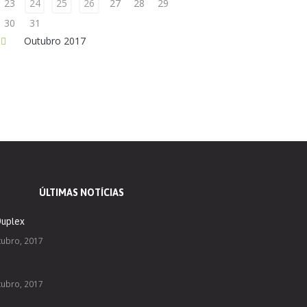
23
24
25
26
27
28
29
30
31
Outubro
2017
ÚLTIMAS NOTÍCIAS
Duplex
tubro, 2017
e
tubro, 2017