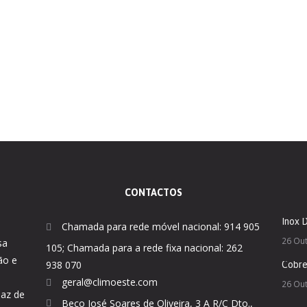
CONTACTOS
Inox 
Chamada para rede móvel nacional: 914 905
26 Ou
sa
105; Chamada para a rede fixa nacional: 262
ão e
938 070
Cobr
geral@climoeste.com
26 Ou
paz de
Beco José Soares de Oliveira, 3 A R/C Dto.,