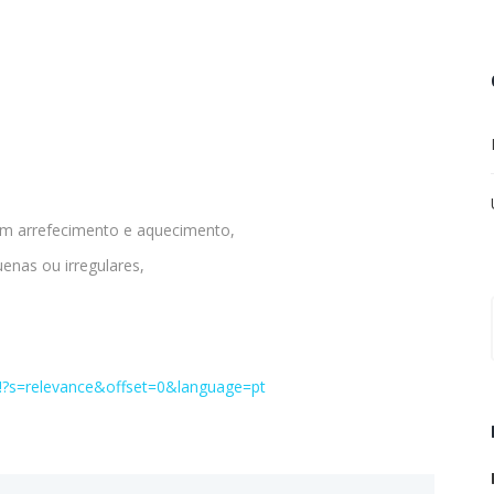
 em arrefecimento e aquecimento,
uenas ou irregulares,
l#!?s=relevance&offset=0&language=pt