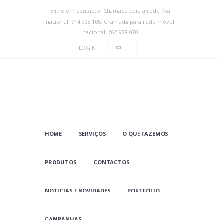
Entre em contacto: Chamada para a rede fixa
nacional: 914 905 105; Chamada para rede móvel
nacional: 262 938 070
LOGIN
HOME
SERVIÇOS
O QUE FAZEMOS
PRODUTOS
CONTACTOS
NOTICIAS / NOVIDADES
PORTFÓLIO
CAMPANHAS