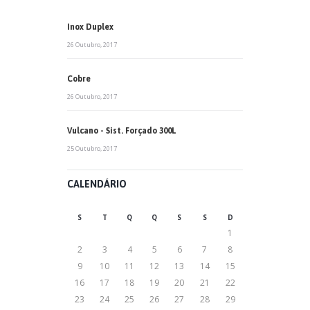
Inox Duplex
26 Outubro, 2017
Cobre
26 Outubro, 2017
Vulcano - Sist. Forçado 300L
25 Outubro, 2017
CALENDÁRIO
S
T
Q
Q
S
S
D
1
2
3
4
5
6
7
8
9
10
11
12
13
14
15
16
17
18
19
20
21
22
23
24
25
26
27
28
29