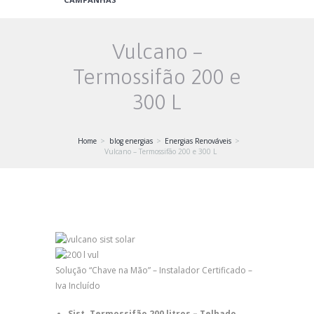
Vulcano –
Termossifão 200 e
300 L
Home
blog energias
Energias Renováveis
Vulcano – Termossifão 200 e 300 L
Solução “Chave na Mão” – Instalador Certificado –
Iva Incluído
Sist.
Termossifão 200 litros – Telhado