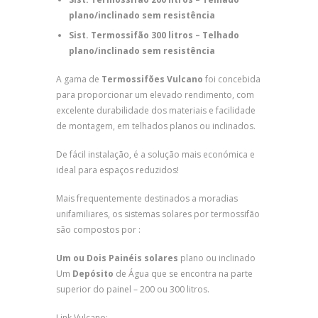
plano/inclinado sem resistência
Sist. T
ermossifão 300 litros – Telhado
plano/inclinado sem resistência
A gama de
Termossifões Vulcano
foi concebida
para proporcionar um elevado rendimento, com
excelente durabilidade dos materiais e facilidade
de montagem, em telhados planos ou inclinados.
De fácil instalação, é a solução mais económica e
ideal para espaços reduzidos!
Mais frequentemente destinados a moradias
unifamiliares, os sistemas solares por termossifão
são compostos por :
Um ou Dois Painéis solares
plano ou inclinado
Um
Depó
sito
de Água que se encontra na parte
superior do painel – 200 ou 300 litros.
Link Vulcano: